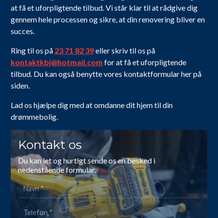
at få et uforpligtende tilbud. Vi står klar til at rådgive dig
gennem hele processen og sikre, at din renovering bliver en
succes.
Ring til os på
23 71 82 39
eller skriv til os på
kontaktkbj@hotmail.com
for at få et uforpligtende
tilbud. Du kan også benytte vores kontaktformular her på
siden.
Lad os hjælpe dig med at omdanne dit hjem til din
drømmebolig.
Kontakt os
Du kan let og hurtigt sende os en besked i
nedenstående formular.