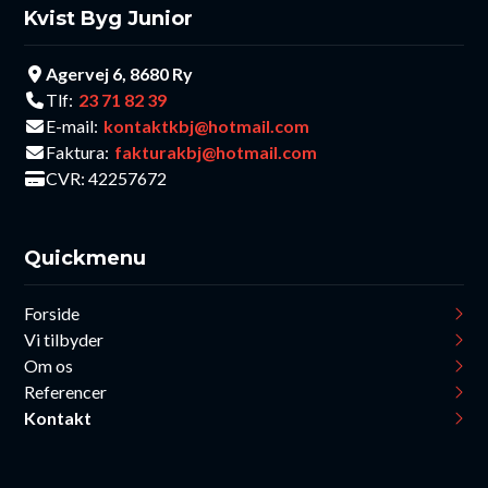
Kvist Byg Junior
Agervej 6, 8680 Ry
Tlf:
23 71 82 39
E-mail:
kontaktkbj@hotmail.com
Faktura:
fakturakbj@hotmail.com
CVR: 42257672
Quickmenu
Forside
Vi tilbyder
Om os
Referencer
Kontakt