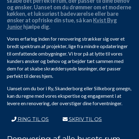
skabe det perfekte rum, der passer til dine behov
og ønsker. Uanset om du drømmer om et moderne
køkken, et luksuriøst badeværelse eller bare
ønsker at opfriske din stue, så kan
Kvist Byg
Junior
hjælpe dig.
Vores erfaring inden for renovering strækker sig over et
bredt spektrum af projekter, lige fra mindre opdateringer
til omfattende ombygninger. Vi tror på at lytte til vores
kunders ønsker og behov og arbejder tæt sammen med
dem for at skabe skræddersyede løsninger, der passer
perfekt til deres hjem.
Uanset om du bor i Ry, Skanderborg eller Silkeborg omegn,
kan du regne med vores ekspertise og engagement i at
levere en renovering, der overstiger dine forventninger.
RING TIL OS
SKRIV TIL OS
Renovering af alle husets rum